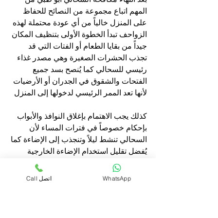
المهم اتباع مجموعة من النصائح للحفاظ 
على المنزل خالياً من أي عودة محتملة لهذه 
الزواحف تبدأ الخطوة الأولى بتنظيف المكان 
جيداً من بقايا الطعام أو الفتات التي قد 
تجذب الحشرات الصغيرة وهي مصدر غذاء 
رئيسي للسحالي كما يُنصح بسد جميع 
الفتحات والشقوق في الجدران أو الأرضيات 
لأنها تعد الممر الرئيسي لدخولها إلى المنزل
كذلك يجب الاهتمام بإغلاق النوافذ والأبواب 
بإحكام خصوصاً في فترات المساء لأن 
السحالي تنشط ليلاً وتنجذب إلى الإضاءة كما 
يُفضل تقليل استخدام الإضاءة الخارجية 
القوية لأنها تجذب الحشرات وبالتالي تجذب 
السحالي إليها بشكل غير مباشر إضافة إلى 
WhatsApp
Call اتصل
ذلك يمكن استخدام بعض المواد الطبيعية 
مثل قشور البيض أو الزيوت العطرية لطرد 
السحالي من الأماكن التي قد تختبئ فيها