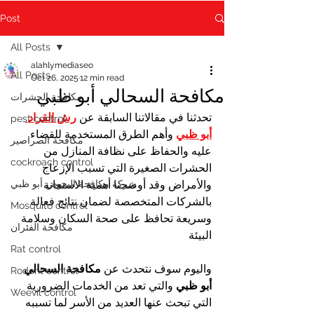
Post
All Posts
alahlymediaseo
All Posts
Oct 26, 2025
12 min read
مكافحة السحالي أبو ظبي
مكافحة الحشرات
تحدثنا في مقالاتنا السابقة عن 
رش القراد 
pest control
أبو ظبي
 وأهم الطرق المستخدمة للقضاء 
مكافحة الصراصير
عليه والحفاظ على نظافة المنازل من 
cockroach control
الحشرات الصغيرة التي تسبب الإزعاج 
والأمراض وقد أوضحنا أهمية الاستعانة 
شركة مكافحة البعوض أبو ظبي
بالشركات المتخصصة لضمان نتائج فعالة 
Mosquito control
وسريعة تحافظ على صحة السكان وسلامة 
مكافحة الفئران
البيئة
Rat control
واليوم سوف نتحدث عن 
مكافحة السحالي 
Rodent control
أبو ظبي
 والتي تعد من الخدمات الضرورية 
Weevil control
التي تبحث عنها العديد من الأسر لما تسببه 