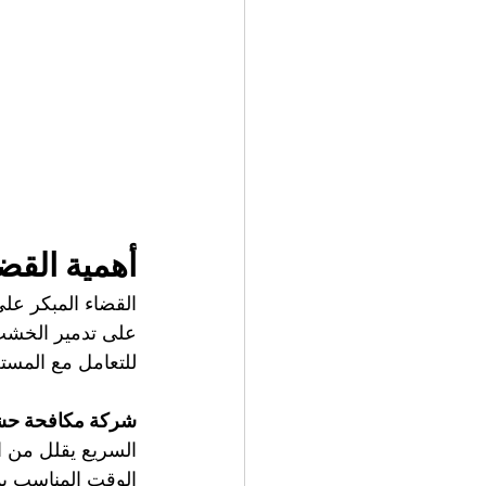
أهمية القض
القضاء المبكر على
على تدمير الخشب 
للتعامل مع المست
شركة مكافحة حش
السريع يقلل من ا
الوقت المناسب يم