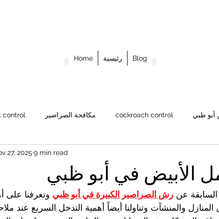
green
pest c
Blog
رئيسية
Home
العين
052 2
أبو ظبي
cockroach control
مكافحة الصراصير
 control
v 27, 2025
9 min read
Weevil control
Rodent control
Rat control
مكا
ل الأبيض في أبو ظبي
 السابقة عن 
رش الصراصير الكبيرة في أبو ظبي
 وتعرفنا على أ
المنازل والمنشآت وتناولنا أيضاً أهمية التدخل السريع عند مل