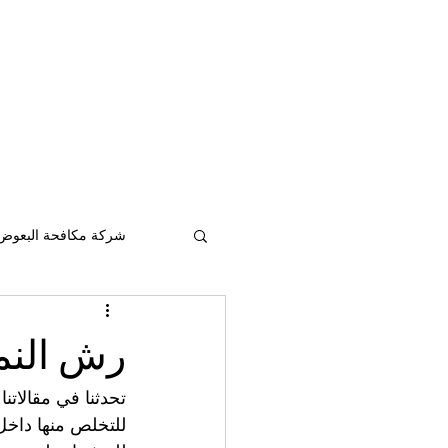
pestcontrolad@gmail.com
ontrol services in
Abu Dhabi
&
Al Ain
شركة مكافحة حشرات في
ابوظبي
&
117306
شركة مكافحة البعوض 
رش النم
تحدثنا في مقالاتنا
للتخلص منها داخل 