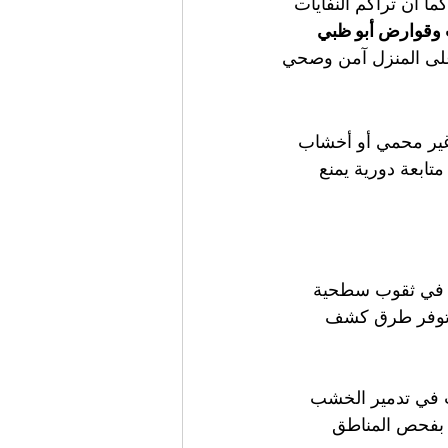
ما أن تراكم النفايات 
وقوارض أبو ظبي
على المنزل آمن وصحي
غير محمي أو أخشاب 
متابعة دورية يمنع 
ب في ثقوب سطحية 
توفر طرق كشف 
ب في تدمير الخشب 
 بفحص المناطق 