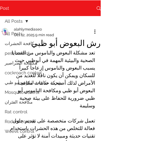
Post
All Posts
alahlymediaseo
All Posts
Oct 12, 2025
9 min read
رش البعوض أبو ظبي
مكافحة الحشرات
تعد مشكلة البعوض والناموس من القضايا 
pest control
الصحية والبيئية المهمة في أبوظبي حيث 
مكافحة الصراصير
يسبب البعوض والناموس إزعاجاً كبيراً 
cockroach control
للسكان ويمكن أن يكون ناقلا للعديد من 
الأمراض لذلك أصبحت خدمات مكافحة 
شركة مكافحة البعوض أبو ظبي
البعوض أبو ظبي ومكافحة الناموس أبو 
Mosquito control
ظبي ضرورية للحفاظ على بيئة صحية 
مكافحة الفئران
وسليمة
Rat control
تعمل شركات متخصصة على تقديم حلول 
Rodent control
فعالة للتخلص من هذه الحشرات باستخدام 
Weevil control
تقنيات حديثة ومبيدات آمنة لا تؤثر على 