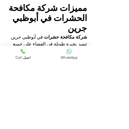
مميزات شركة مكافحة 
الحشرات في أبوظبي 
جرين
شركة مكافحة حشرات
 في أبوظبي جرين 
تتميز بخبرة طويلة في القضاء على جميع 
أنواع الحشرات والقوارض في أبوظبي 
والفلاح توفر الشركة فرق مدربة على أعلى 
WhatsApp
Call اتصل
مستوى وتستخدم أحدث المعدات والأساليب 
العلمية لضمان القضاء على الحشرات 
بشكل كامل وسريع كما تضمن استخدام 
مواد آمنة للأطفال والحيوانات.
شركة إبادة حشرات
 تقدم خدمات متكاملة 
تشمل الرش والفحص والمتابعة الدورية في 
العين ومصفح كما توفر الشركة خطط 
وقائية لمنع عودة الحشرات مرة أخرى 
وتساعد العملاء على الحفاظ على بيئة 