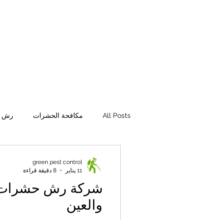
pestcontrolad@gmail.com
ontrol services in
Abu Dhabi
&
Al Ain
شركة مكافحة حشرات في
ابوظبي
&
117306
All Posts
مكافحة الحشرات
رش ا
افضل شركة مكافحة حشرات
فحة
green pest control
11 يناير
8 دقيقة قراءة
شركة رش حشرات 
مكافحة حشرات ابوظبي
والعين