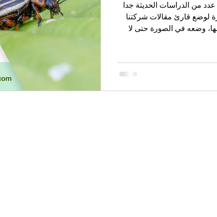
 عدد من الدراسات الحديثة جدا
ة لوضع قارئ مقالات شركتنا
ها، وضعه في الصورة حتى لا
يثة في عالم دراسة الحشرات
تفيدنا في مكافحة الحشرات ،
شرات المختلفة وأخطارها خدمات
ل والمكاتب والمطاعم مع
طفال والحيوانات فريق الشركة
052 2117306
greenpestcontrolad@gmail.com